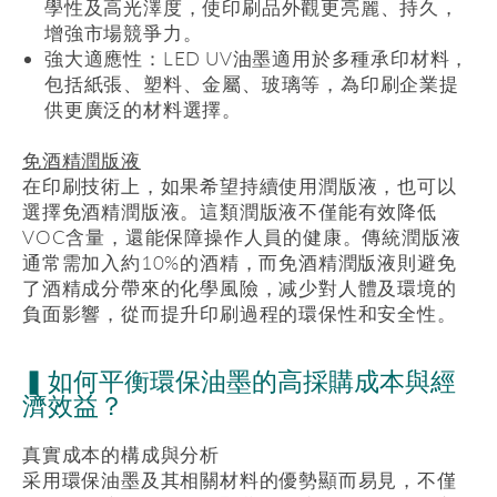
學性及高光澤度，使印刷品外觀更亮麗、持久，
增強市場競爭力。
強大適應性：
LED UV
油墨適用於多種承印材料，
包括紙張、塑料、金屬、玻璃等，為印刷企業提
供更廣泛的材料選擇。
免酒精潤版液
在印刷技術上，如果希望持續使用潤版液，也可以
選擇免酒精潤版液。這類潤版液不僅能有效降低
VOC
含量，還能保障操作人員的健康。傳統潤版液
通常需加入約
10%
的酒精，而免酒精潤版液則避免
了酒精成分帶來的化學風險，减少對人體及環境的
負面影響，從而提升印刷過程的環保性和安全性。
▍如何平衡環保油墨的高採購成本與經
濟效益？
真實成本的構成與分析
采用環保油墨及其相關材料的優勢顯而易見，不僅