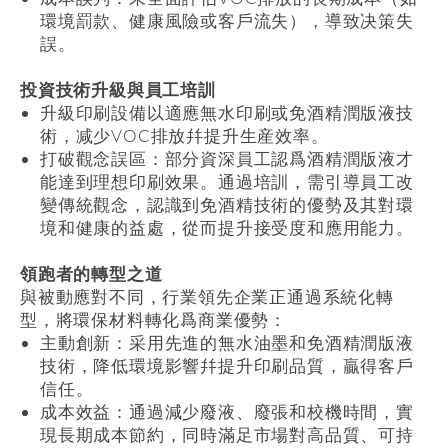
環境罰款、健康風險或客戶流失），導致决策失
誤。
投資技術升級與員工培訓
升級印刷設備以適應無水印刷或免酒精潤版液技
術，减少
VOC
排放幷提升生産效率。
打破觀念誤區：部分資深員工認爲酒精潤版液才
能達到理想印刷效果。通過培訓，需引導員工改
變傳統觀念，認識到免酒精技術的優勢及其對環
境和健康的益處，從而提升接受度和應用能力。
領跑者的轉型之道
與被動應對不同，行業領先企業正通過系統化轉
型，將環保材料轉化爲商業優勢：
主動創新：采用先進的無水油墨和免酒精潤版液
技術，降低環境影響幷提升印刷品質，贏得客戶
信任。
成本效益：通過減少廢液、廢張和校機時間，實
現長期成本節約，同時滿足市場對高品質、可持