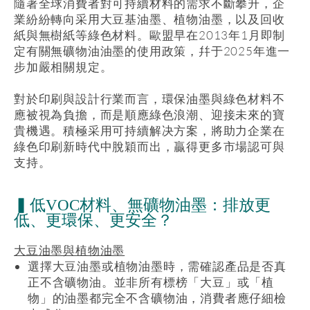
隨著全球消費者對可持續材料的需求不斷攀升，企
業紛紛轉向采用大豆基油墨、植物油墨，以及回收
紙與無樹紙等綠色材料。歐盟早在
2013
年
1
月即制
定有關無礦物油油墨的使用政策，幷于
2025
年進一
步加嚴相關規定。
對於印刷與設計行業而言，環保油墨與綠色材料不
應被視為負擔，而是順應綠色浪潮、迎接未來的寶
貴機遇。積極采用可持續解决方案，將助力企業在
綠色印刷新時代中脫穎而出，贏得更多市場認可與
支持。
▍低VOC材料、無礦物油墨：排放更
低、更環保、更安全？
大豆油墨與植物油墨
選擇大豆油墨或植物油墨時，需確認產品是否真
正不含礦物油。並非所有標榜「大豆」或「植
物」的油墨都完全不含礦物油，消費者應仔細檢