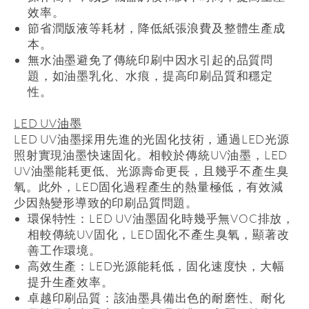
效率。
節省潤版液等耗材，降低紙張浪費及整體生產成
本。
無水油墨避免了傳統印刷中因水引起的品質問
題，如油墨乳化、水痕，提高印刷品質和穩定
性。
LED UV
油墨
LED UV
油墨採用先進的光固化技術，通過
LED
光源
照射實現油墨快速固化。相較於傳統
UV
油墨，
LED
UV
油墨能耗更低、光源壽命更長，且幾乎不產生臭
氧。此外，
LED
固化過程產生的熱量極低，有效減
少因熱變形導致的印刷品質問題。
環保特性：
LED UV
油墨固化時幾乎無
VOC
排放，
相較傳統
UV
固化，
LED
固化不產生臭氧，顯著改
善工作環境。
高效生產：
LED
光源能耗低，固化速度快，大幅
提升生產效率。
卓越印刷品質：該油墨具備出色的耐磨性、耐化