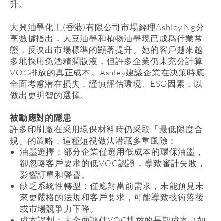
升。
大興油墨化工
(
香港
)
有限公司市場經理
Ashley Ng
分
享數據指出，大豆油墨和植物油墨現已成爲行業常
態，反映出市場標準的顯著提升。她的客戶越來越
多地採用免酒精潤版液，但許多企業仍未充分計算
VOC
排放的真正成本。
Ashley
建議企業在决策時應
全面考慮潜在損失，謹慎評估環境、
ESG
因素，以
做出更明智的選擇。
被動應對的隱患
許多印刷廠在采用環保材料時仍采取「最低限度合
規」的策略，這種短視做法潜藏多重風險：
油墨選擇：部分企業僅選用低成本的環保油墨，
卻忽略客戶要求的低
VOC
認證，導致審計失敗，
影響訂單和聲譽。
缺乏系統性轉型：僅應對當前需求，未能預見未
來更嚴格的法規和客戶要求，可能導致技術落後
或市場競爭力下降。
成本誤判：未全面評估
VOC
排放的長期成本（如