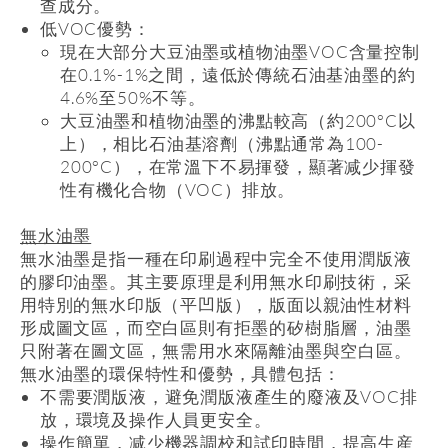
查成分。
低
VOC
優勢：
現在大部分大豆油墨或植物油墨
VOC
含量控制
在
0.1%-1%
之間，遠低於傳統石油基油墨的約
4.6%
至
50%
不等。
大豆油墨和植物油墨的沸點較高（約
200°C
以
上），相比石油基溶劑（沸點通常為
100-
200°C
），在常溫下不易揮發，顯著减少揮發
性有機化合物（
VOC
）排放。
無水油墨
無水油墨是指一種在印刷過程中完全不使用潤版液
的膠印油墨。其主要原理是利用無水印刷技術，采
用特別的無水印版（平凹版），版面以親油性材料
形成圖文區，而空白區則有拒墨的矽樹脂層，油墨
只附著在圖文區，無需用水來隔離油墨與空白區。
無水油墨的環保特性和優勢，具體包括：
不需要潤版液，避免潤版液產生的廢液及
VOC
排
放，環境及操作人員更安全。
操作簡單，减少機器調校和試印時間，提高生産