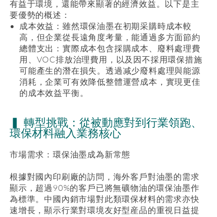
有益于環境，還能帶來顯著的經濟效益。以下是主
要優勢的概述：
成本效益：雖然環保油墨在初期采購時成本較
高，但企業從長遠角度考量，能通過多方面節約
總體支出：實際成本包含採購成本、廢料處理費
用、
VOC
排放治理費用，以及因不採用環保措施
可能產生的潛在損失。透過减少廢料處理與能源
消耗，企業可有效降低整體運營成本，實現更佳
的成本效益平衡。
▍ 轉型挑戰：從被動應對到行業領跑、
環保材料融入業務核心
市場需求：環保油墨成為新常態
根據對國內印刷廠的訪問，海外客戶對油墨的需求
顯示，超過
90%
的客戶已將無礦物油的環保油墨作
為標準。中國內銷市場對此類環保材料的需求亦快
速增長，顯示行業對環境友好型産品的重視日益提