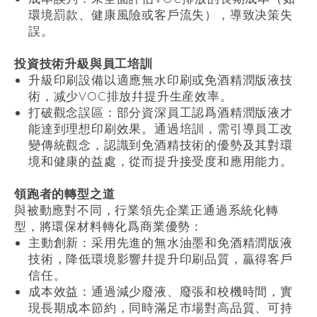
環境罰款、健康風險或客戶流失），導致决策失
誤。
投資技術升級與員工培訓
升級印刷設備以適應無水印刷或免酒精潤版液技
術，减少
VOC
排放幷提升生産效率。
打破觀念誤區：部分資深員工認爲酒精潤版液才
能達到理想印刷效果。通過培訓，需引導員工改
變傳統觀念，認識到免酒精技術的優勢及其對環
境和健康的益處，從而提升接受度和應用能力。
領跑者的轉型之道
與被動應對不同，行業領先企業正通過系統化轉
型，將環保材料轉化爲商業優勢：
主動創新：采用先進的無水油墨和免酒精潤版液
技術，降低環境影響幷提升印刷品質，贏得客戶
信任。
成本效益：通過減少廢液、廢張和校機時間，實
現長期成本節約，同時滿足市場對高品質、可持