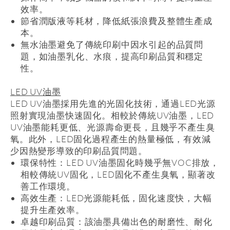
效率。
節省潤版液等耗材，降低紙張浪費及整體生產成
本。
無水油墨避免了傳統印刷中因水引起的品質問
題，如油墨乳化、水痕，提高印刷品質和穩定
性。
LED UV
油墨
LED UV
油墨採用先進的光固化技術，通過
LED
光源
照射實現油墨快速固化。相較於傳統
UV
油墨，
LED
UV
油墨能耗更低、光源壽命更長，且幾乎不產生臭
氧。此外，
LED
固化過程產生的熱量極低，有效減
少因熱變形導致的印刷品質問題。
環保特性：
LED UV
油墨固化時幾乎無
VOC
排放，
相較傳統
UV
固化，
LED
固化不產生臭氧，顯著改
善工作環境。
高效生產：
LED
光源能耗低，固化速度快，大幅
提升生產效率。
卓越印刷品質：該油墨具備出色的耐磨性、耐化