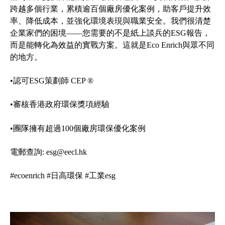
跨越多個行業，累積逾百個廠房優化案例，助客戶提升效
率、降低成本，並強化環境表現與職業安全。我們很清楚
企業家們的困境——您需要的不是紙上談兵的ESG報告，
而是能轉化為效益的實戰方案。這就是Eco Enrich與眾不同
的地方。
•認可ESG策劃師 CEP ®
•審核香港政府環保獎項經驗
•團隊擁有超過100個廠房環保優化案例
電郵查詢:
esg@eecl.hk
#ecoenrich
#日高環保
#工業esg