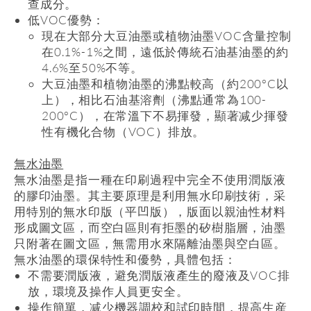
查成分。
低
VOC
優勢：
現在大部分大豆油墨或植物油墨
VOC
含量控制
在
0.1%-1%
之間，遠低於傳統石油基油墨的約
4.6%
至
50%
不等。
大豆油墨和植物油墨的沸點較高（約
200°C
以
上），相比石油基溶劑（沸點通常為
100-
200°C
），在常溫下不易揮發，顯著减少揮發
性有機化合物（
VOC
）排放。
無水油墨
無水油墨是指一種在印刷過程中完全不使用潤版液
的膠印油墨。其主要原理是利用無水印刷技術，采
用特別的無水印版（平凹版），版面以親油性材料
形成圖文區，而空白區則有拒墨的矽樹脂層，油墨
只附著在圖文區，無需用水來隔離油墨與空白區。
無水油墨的環保特性和優勢，具體包括：
不需要潤版液，避免潤版液產生的廢液及
VOC
排
放，環境及操作人員更安全。
操作簡單，减少機器調校和試印時間，提高生産