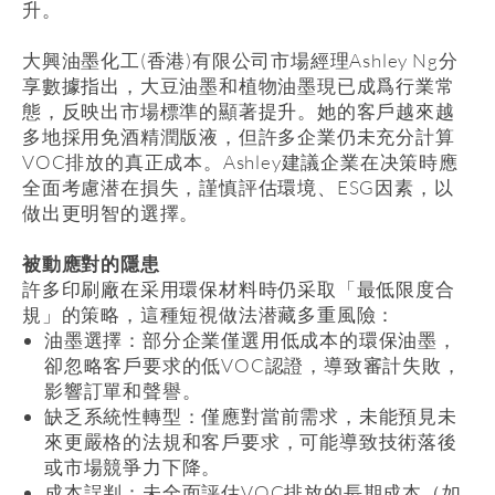
升。
大興油墨化工
(
香港
)
有限公司市場經理
Ashley Ng
分
享數據指出，大豆油墨和植物油墨現已成爲行業常
態，反映出市場標準的顯著提升。她的客戶越來越
多地採用免酒精潤版液，但許多企業仍未充分計算
VOC
排放的真正成本。
Ashley
建議企業在决策時應
全面考慮潜在損失，謹慎評估環境、
ESG
因素，以
做出更明智的選擇。
被動應對的隱患
許多印刷廠在采用環保材料時仍采取「最低限度合
規」的策略，這種短視做法潜藏多重風險：
油墨選擇：部分企業僅選用低成本的環保油墨，
卻忽略客戶要求的低
VOC
認證，導致審計失敗，
影響訂單和聲譽。
缺乏系統性轉型：僅應對當前需求，未能預見未
來更嚴格的法規和客戶要求，可能導致技術落後
或市場競爭力下降。
成本誤判：未全面評估
VOC
排放的長期成本（如