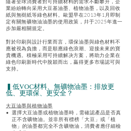
隨著全球消費者對可持續材料的需求不斷攀升，企
業紛紛轉向采用大豆基油墨、植物油墨，以及回收
紙與無樹紙等綠色材料。歐盟早在
2013
年
1
月即制
定有關無礦物油油墨的使用政策，幷于
2025
年進一
步加嚴相關規定。
對於印刷與設計行業而言，環保油墨與綠色材料不
應被視為負擔，而是順應綠色浪潮、迎接未來的寶
貴機遇。積極采用可持續解决方案，將助力企業在
綠色印刷新時代中脫穎而出，贏得更多市場認可與
支持。
▍低VOC材料、無礦物油墨：排放更
低、更環保、更安全？
大豆油墨與植物油墨
選擇大豆油墨或植物油墨時，需確認產品是否真
正不含礦物油。並非所有標榜「大豆」或「植
物」的油墨都完全不含礦物油，消費者應仔細檢