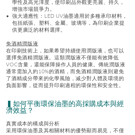
學性及高光澤度，使印刷品外觀更亮麗、持久，
增強市場競爭力。
強大適應性：
LED UV
油墨適用於多種承印材料，
包括紙張、塑料、金屬、玻璃等，為印刷企業提
供更廣泛的材料選擇。
免酒精潤版液
在印刷技術上，如果希望持續使用潤版液，也可以
選擇免酒精潤版液。這類潤版液不僅能有效降低
VOC
含量，還能保障操作人員的健康。傳統潤版液
通常需加入約
10%
的酒精，而免酒精潤版液則避免
了酒精成分帶來的化學風險，减少對人體及環境的
負面影響，從而提升印刷過程的環保性和安全性。
▍如何平衡環保油墨的高採購成本與經
濟效益？
真實成本的構成與分析
采用環保油墨及其相關材料的優勢顯而易見，不僅