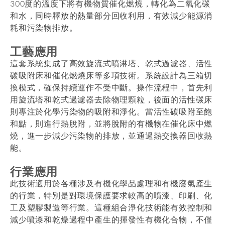
300度的溫度下將有機物質催化燃燒，轉化為二氧化碳
和水，同時釋放的熱量部分回收利用，有效減少能源消
耗和污染物排放。
工藝應用
這套系統集成了高效旋流式噴淋塔、乾式過濾器、活性
碳吸附床和催化燃燒床等多項技術。系統設計為三箱切
換模式，確保持續運作不受中斷。操作流程中，首先利
用旋流塔和乾式過濾器去除物理顆粒，後面的活性碳床
則專注於化學污染物的吸附和淨化。當活性碳吸附至飽
和點，則進行熱脫附，並將脫附的有機物在催化床中燃
燒，進一步減少污染物的排放，並通過熱交換器回收熱
能。
行業應用
此技術適用於各種涉及有機化學品處理和有機廢氣產生
的行業，特別是對環境保護要求較高的噴漆、印刷、化
工及塑膠製造等行業。這種組合淨化技術能有效控制和
減少噴漆和乾燥過程中產生的揮發性有機化合物，不僅