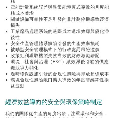
耗
電能計量系統誤差與異常能耗模式導致的月度能
耗成本虛增
關鍵設備可靠性不足引發的非計劃停機導致經濟
損失
工業廢品處理系統的邊際成本遞增效應與優化滯
後性
安全生產管理體系缺陷引發的生產效率損耗
被動型安全管理模式下的行政處罰風險溢價
政策紅利獲取機製失效導致的財政激勵錯配
環境、社會與治理（ESG）績效滯後引發的供應
鏈競爭力弱化
過時環保設施引發的合規性風險與排放超標成本
環境合規性風險敞口擴大導致的年度非經常性損
益波動
經濟效益導向的安全與環保策略制定
我們的團隊從生產的角度出發，注重環保和安全，