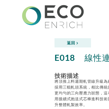
返回
線性
E018
技術描述
將頂推上料週期軋管線升級為
採用三輥軋頭系統，相比傳統
更均勻的三向壓應力狀態，這
用接續式抱送式芯棒進料技術
升整體軋製效率。