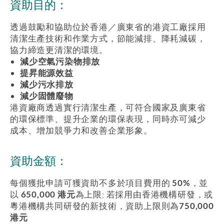
資助目的：
透過鼓勵和協助位於香港／廣東省的港資工廠採用
清潔生產技術和作業方式，節能減排、降耗減碳，
協力締造更清潔的環境。
減少空氣污染物排放
提昇能源效益
減少污水排放
減少固體廢物
港資廠商透過實行清潔生產，可符合國家及廣東省
的環保標準、提升企業的環保表現，同時亦可減少
成本、增加競爭力和改善企業形象。
資助金額：
每個獲批申請可獲資助不多於項目費用的
50%
，並
以
650,000 港元
為上限; 若採用由香港機構研發，或
粵港機構共同研發的新技術，資助上限則為
750,000
港元