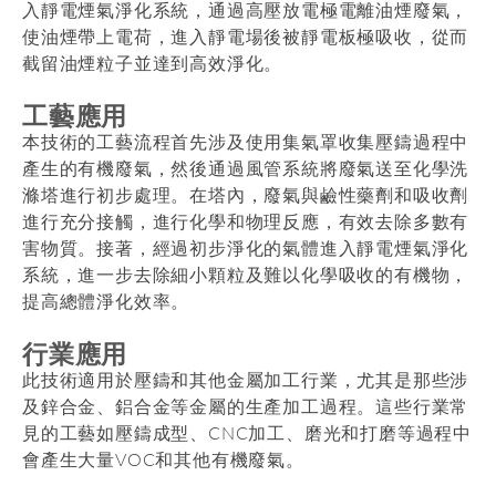
入靜電煙氣淨化系統，通過高壓放電極電離油煙廢氣，
使油煙帶上電荷，進入靜電場後被靜電板極吸收，從而
截留油煙粒子並達到高效淨化。
工藝應用
本技術的工藝流程首先涉及使用集氣罩收集壓鑄過程中
產生的有機廢氣，然後通過風管系統將廢氣送至化學洗
滌塔進行初步處理。在塔內，廢氣與鹼性藥劑和吸收劑
進行充分接觸，進行化學和物理反應，有效去除多數有
害物質。接著，經過初步淨化的氣體進入靜電煙氣淨化
系統，進一步去除細小顆粒及難以化學吸收的有機物，
提高總體淨化效率。
行業應用
此技術適用於壓鑄和其他金屬加工行業，尤其是那些涉
及鋅合金、鋁合金等金屬的生產加工過程。這些行業常
見的工藝如壓鑄成型、CNC加工、磨光和打磨等過程中
會產生大量VOC和其他有機廢氣。