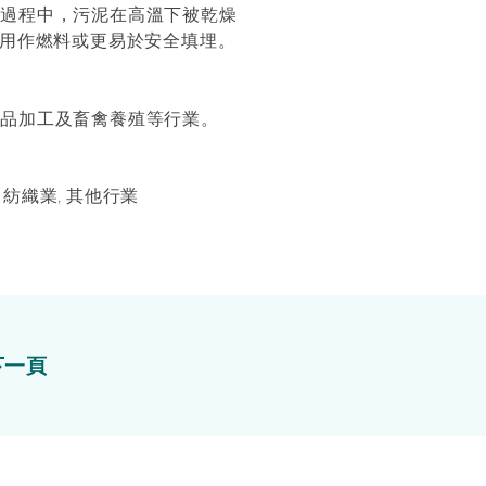
此過程中，污泥在高溫下被乾燥
以用作燃料或更易於安全填埋。
食品加工及畜禽養殖等行業。
 紡織業, 其他行業
下一頁